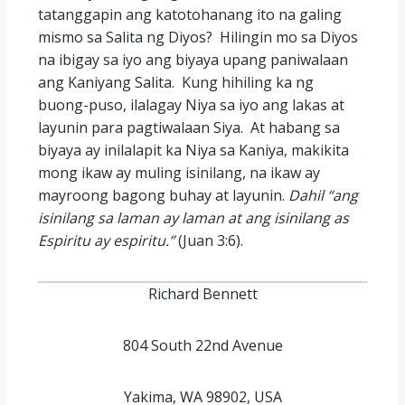
tatanggapin ang katotohanang ito na galing
mismo sa Salita ng Diyos? Hilingin mo sa Diyos
na ibigay sa iyo ang biyaya upang paniwalaan
ang Kaniyang Salita. Kung hihiling ka ng
buong-puso, ilalagay Niya sa iyo ang lakas at
layunin para pagtiwalaan Siya. At habang sa
biyaya ay inilalapit ka Niya sa Kaniya, makikita
mong ikaw ay muling isinilang, na ikaw ay
mayroong bagong buhay at layunin.
Dahil “ang
isinilang sa laman ay laman at ang isinilang as
Espiritu ay espiritu.”
(Juan 3:6).
Richard Bennett
804 South 22nd Avenue
Yakima, WA 98902, USA