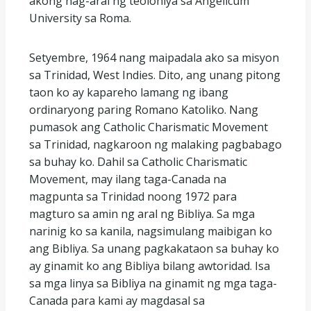
akong nag-aral ng teolohiya sa Angelicum
University sa Roma.
Setyembre, 1964 nang maipadala ako sa misyon
sa Trinidad, West Indies. Dito, ang unang pitong
taon ko ay kapareho lamang ng ibang
ordinaryong paring Romano Katoliko. Nang
pumasok ang Catholic Charismatic Movement
sa Trinidad, nagkaroon ng malaking pagbabago
sa buhay ko. Dahil sa Catholic Charismatic
Movement, may ilang taga-Canada na
magpunta sa Trinidad noong 1972 para
magturo sa amin ng aral ng Bibliya. Sa mga
narinig ko sa kanila, nagsimulang maibigan ko
ang Bibliya. Sa unang pagkakataon sa buhay ko
ay ginamit ko ang Bibliya bilang awtoridad. Isa
sa mga linya sa Bibliya na ginamit ng mga taga-
Canada para kami ay magdasal sa