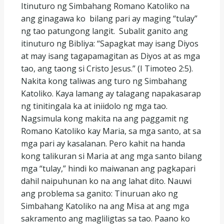
Itinuturo ng Simbahang Romano Katoliko na
ang ginagawa ko bilang pari ay maging “tulay”
ng tao patungong langit. Subalit ganito ang
itinuturo ng Bibliya: “Sapagkat may isang Diyos
at may isang tagapamagitan as Diyos at as mga
tao, ang taong si Cristo Jesus.” (I Timoteo 2:5).
Nakita kong taliwas ang turo ng Simbahang
Katoliko. Kaya lamang ay talagang napakasarap
ng tinitingala ka at iniidolo ng mga tao.
Nagsimula kong makita na ang paggamit ng
Romano Katoliko kay Maria, sa mga santo, at sa
mga pari ay kasalanan. Pero kahit na handa
kong talikuran si Maria at ang mga santo bilang
mga “tulay,” hindi ko maiwanan ang pagkapari
dahil naipuhunan ko na ang lahat dito. Nauwi
ang problema sa ganito: Tinuruan ako ng
Simbahang Katoliko na ang Misa at ang mga
sakramento ang magliligtas sa tao. Paano ko