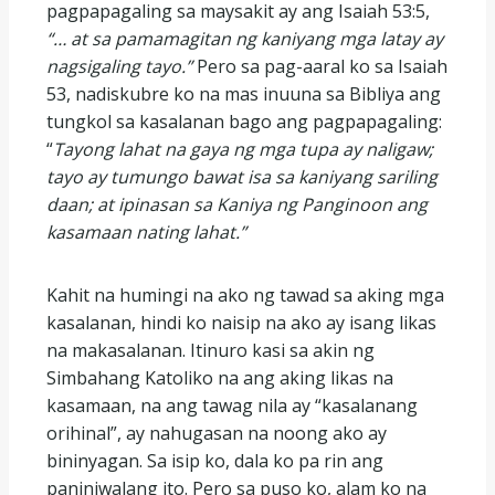
pagpapagaling sa maysakit ay ang Isaiah 53:5,
“… at sa pamamagitan ng kaniyang mga latay ay
nagsigaling tayo.”
Pero sa pag-aaral ko sa Isaiah
53, nadiskubre ko na mas inuuna sa Bibliya ang
tungkol sa kasalanan bago ang pagpapagaling:
“
Tayong lahat na gaya ng mga tupa ay naligaw;
tayo ay tumungo bawat isa sa kaniyang sariling
daan; at ipinasan sa Kaniya ng Panginoon ang
kasamaan nating lahat.”
Kahit na humingi na ako ng tawad sa aking mga
kasalanan, hindi ko naisip na ako ay isang likas
na makasalanan. Itinuro kasi sa akin ng
Simbahang Katoliko na ang aking likas na
kasamaan, na ang tawag nila ay “kasalanang
orihinal”, ay nahugasan na noong ako ay
bininyagan. Sa isip ko, dala ko pa rin ang
paniniwalang ito. Pero sa puso ko, alam ko na