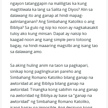
ngayon tatanggapin na maliligtas ka kung
magtitiwala ka lang sa Salita ng Diyos? Alin sa
dalawang ito ang ganap at hindi mapag-
aalinlanganan? Ang Simbahang Katoliko o ang
Bibliya? Sa gulo ng isip ko noon ay nagkakasakit
tuloy ako kung minsan. Dapat ay naisip ko
kaagad noon ang isang simple pero totoong
bagay, na hindi maaaring magsilbi ang isang tao
sa dalawang amo.
Sa aking huling anim na taon sa pagkapari,
sinikap kong paglingkuran pareho ang
Simbahang Romano Katoliko bilang ganap na
awtoridad at ang Bibliya bilang ganap na
awtoridad. Tinangka kong sabihin na ang ganap
na awtoridad ng Bibliya ay base sa “ganap na
awtoridad” ng Simbahang Romano Katoliko,
isang bagay na imposible. Ang desisyon kong