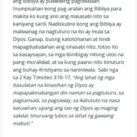
ang Bibliya ay puwedeng pagtiwalaan.
Inumpisahan kong pag-aralan ang Bibliya para
makita ko kung ano ang masasabi nito sa
kaniyang sarili. Nadiskubre kong ang Bibliya ay
maliwanag na nagtuturo na ito ay mula sa
Diyos. Ganap, buong katotohanan at hindi
mapagdududahan ang sinasabi nito, totoo ito
sa kasaysayan, sa mga ibinibigay nitong utos na
pang-moralidad, at sa kung paano nito itinuturo
ang buhay-Kristiyano sa naniniwala. Sabi nga
sa 2 Kay Timoteo 3:16-17,
“Ang lahat ng mga
Kasulatan na kinasihan ng Diyos ay
mapapakinabangan din naman sa pagtuturo, sa
pagsansala, sa pagsaway, sa ikatututo na nasa
katuwiran; upang ang tao ng Diyos ay maging
sakdal, tinuruang lubos sa lahat ng gawaing
mabuti.”