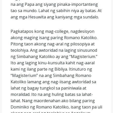
na ang Papa ang siyang pinaka-importanteng
tao sa mundo. Lahat ng sabihin niya ay batas. At
ang mga Hesuwita ang kaniyang mga sundalo.
Pagkatapos kong mag-college, nagdesisyon
akong maging isang paring Romano Katoliko.
Pitong taon akong nag-aral ng pilosopiya at
teolohiya. Ang awtoridad na laging sinusunod
ng Simbahang Katoliko ay ang “Magisterium.”
Ito ang laging kinu-kunsulta kahit nag-aaral
kami ng ilang parte ng Bibliya. Itinuturo ng
“Magisterium” na ang Simbahang Romano
Katoliko lamang ang nag-iisang awtoridad sa
lahat ng bagay tungkol sa paniniwala at
moralidad. Ito na ang huling batas sa lahat-
lahat. Nang maordenahan ako bilang paring
Dominiko ng Romano Katoliko, isang taon pa uli