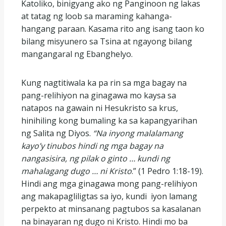
Katoliko, binigyang ako ng Panginoon ng lakas
at tatag ng loob sa maraming kahanga-
hangang paraan. Kasama rito ang isang taon ko
bilang misyunero sa Tsina at ngayong bilang
mangangaral ng Ebanghelyo.
Kung nagtitiwala ka pa rin sa mga bagay na
pang-relihiyon na ginagawa mo kaysa sa
natapos na gawain ni Hesukristo sa krus,
hinihiling kong bumaling ka sa kapangyarihan
ng Salita ng Diyos.
“Na inyong malalamang
kayo’y tinubos hindi ng mga bagay na
nangasisira, ng pilak o ginto … kundi ng
mahalagang dugo … ni Kristo
.” (1 Pedro 1:18-19).
Hindi ang mga ginagawa mong pang-relihiyon
ang makapagliligtas sa iyo, kundi iyon lamang
perpekto at minsanang pagtubos sa kasalanan
na binayaran ng dugo ni Kristo. Hindi mo ba