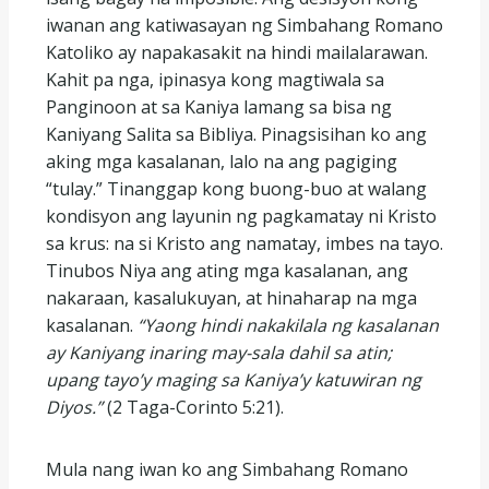
iwanan ang katiwasayan ng Simbahang Romano
Katoliko ay napakasakit na hindi mailalarawan.
Kahit pa nga, ipinasya kong magtiwala sa
Panginoon at sa Kaniya lamang sa bisa ng
Kaniyang Salita sa Bibliya. Pinagsisihan ko ang
aking mga kasalanan, lalo na ang pagiging
“tulay.” Tinanggap kong buong-buo at walang
kondisyon ang layunin ng pagkamatay ni Kristo
sa krus: na si Kristo ang namatay, imbes na tayo.
Tinubos Niya ang ating mga kasalanan, ang
nakaraan, kasalukuyan, at hinaharap na mga
kasalanan.
“Yaong hindi nakakilala ng kasalanan
ay Kaniyang inaring may-sala dahil sa atin;
upang tayo’y maging sa Kaniya’y katuwiran ng
Diyos.”
(2 Taga-Corinto 5:21).
Mula nang iwan ko ang Simbahang Romano