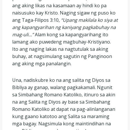
ang aking likas na kasamaan ay hindi ko pa
naisusuko kay Kristo. Naging sigaw ng puso ko
ang Taga-Filipos 3:10,
“Upang makilala ko siya at
ang kapangyarihan ng kaniyang pagkabuhay na
mag-uli…”
Alam kong sa kapangyarihang ito
lamang ako puwedeng magbuhay-Kristiyano.
Ito ang naging lakas na nagtutulak sa aking
buhay, at nagsimulang sagutin ng Panginoon
ang aking mga panalangin.
Una, nadiskubre ko na ang salita ng Diyos sa
Bibliya ay ganap, walang pagkakamali. Ngunit
sa Simbahang Romano Katoliko, itinuro sa akin
na ang Salita ng Diyos ay base sa Simbahang
Romano Katoliko at dapat na pag-alinlanganan
kung gaano katotoo ang Salita sa maraming
mga bagay. Nagsimula kong maintindihan na