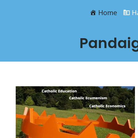
Przejdź
Home
H
do
treści
Pandaig