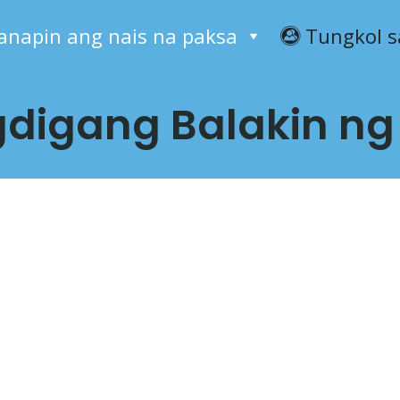
anapin ang nais na paksa
Tungkol s
digang Balakin ng