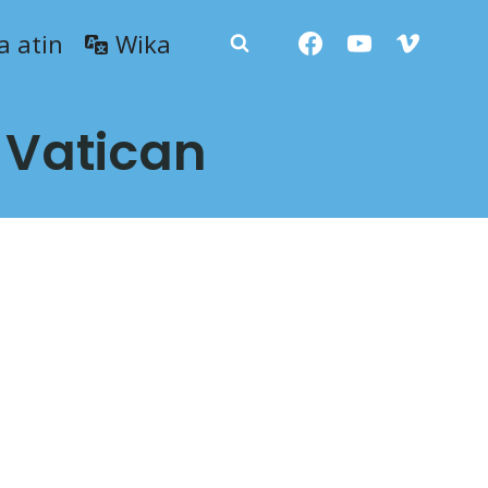
a atin
Wika
 Vatican